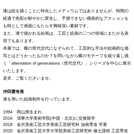
漆は絵を描くことに特化したメディウムではありませんが、時間の
経過で色彩が鮮やかに変化し、予測できない偶発的なアクションを
も時として画面にもたらす興味深い素材です。
また、漆で描かれる絵画は、工芸と絵画の二つの領域にまたがる表
現でもあります。
本展では、蝶の世代交代になぞられて、工芸的な手法や絵画的な描
写とはどうかったものか？を問いながら蝶のモチーフを繰り返し描
く「alternation of generations（世代交代）」シリーズを中心に展示
いたします。
是非、ご覧くださいませ。
沖田愛有美
漆を用いた絵画制作を行っています。
1994
岡山県生まれ
2016
清華大学美術学院(中国・北京)に交換留学
2018
金沢美術工芸大学美術工芸研究科 油画専攻 卒業
2020
金沢美術工芸大学大学院美術工芸研究科 修士課程 工芸専攻