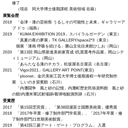
修了
（現在 同大学博士後期課程 美術領域 在籍）
展覧会歴
2018
「会津・漆の芸術祭 うるしその可能性と未来」ギャラリーア
ブ ドゥ（福島）
2019
「KUMA EXHIBITION 2019」スパイラルガーデン（東京）
「真夏の夜の夢展」TK GALLERY/space2*3（東京）
個展「漆画 呼吸を続ける」勝山文化往来館ひしお（岡山）
2020
「第13回 岡山県新進美術家育成 I氏賞選考作品展」岡山シテ
ィミュージアム（岡山）
「あらたなる漆のチカラ」松坂屋名古屋店（名古屋）
2021
「Vigor2021」GALLERY ART POINT(東京)
「ploonet」金沢美術工芸大学博士後期過程一年研究制作
展 しいのき迎賓館（石川）
「内灘闘争 風と砂の記憶」内灘町歴史民俗資料館 風と砂
の館/内灘米軍試射場跡/着弾地観測所跡（石川）
受賞歴
2017
「第15回芝田賞」、「第38回瀧富士国際美術賞」優秀賞
2018
「2017年卒業・修了制作部門学長賞」、「2017年卒業・修
了制作部門21世期美術館賞」
2019
「第42回三菱アート・ゲート・プログラム」 入選